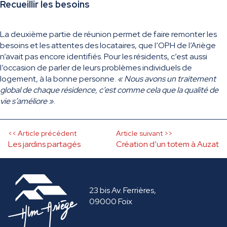
Recueillir les besoins
La deuxième partie de réunion permet de faire remonter les
besoins et les attentes des locataires, que l’OPH de l’Ariège
n’avait pas encore identifiés. Pour les résidents, c’est aussi
l’occasion de parler de leurs problèmes individuels de
logement, à la bonne personne.
« Nous avons un traitement
global de chaque résidence, c’est comme cela que la qualité de
vie s’améliore »
.
Navigation
<< Article précédent
Article suivant >>
Les jardins partagés
Création d’un totem à Auzat
de
l’article
23 bis Av. Ferrières,
09000 Foix