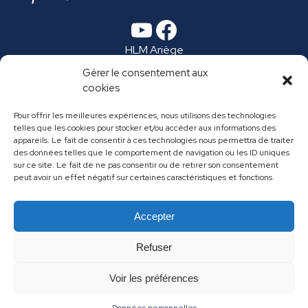
YouTube
Facebook
HLM Ariège
Espace Presse
Gérer le consentement aux
Ma vie de locataire
cookies
Annuaire
Recrutement
Pour offrir les meilleures expériences, nous utilisons des technologies
Marchés publics
telles que les cookies pour stocker et/ou accéder aux informations des
FAQ
appareils. Le fait de consentir à ces technologies nous permettra de traiter
des données telles que le comportement de navigation ou les ID uniques
sur ce site. Le fait de ne pas consentir ou de retirer son consentement
peut avoir un effet négatif sur certaines caractéristiques et fonctions.
Accepter
Refuser
Voir les préférences
Mentions légales
Données personnelles