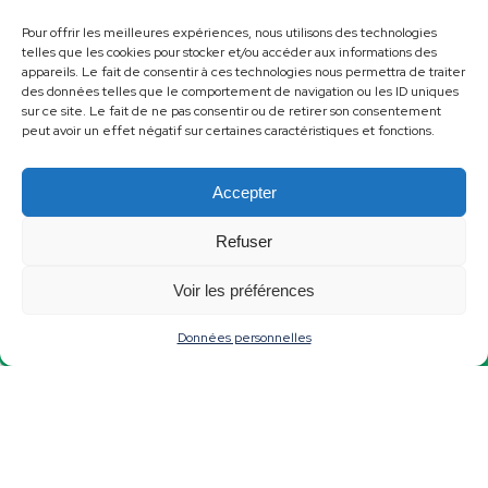
Code postal
Pour offrir les meilleures expériences, nous utilisons des technologies
telles que les cookies pour stocker et/ou accéder aux informations des
appareils. Le fait de consentir à ces technologies nous permettra de traiter
des données telles que le comportement de navigation ou les ID uniques
sur ce site. Le fait de ne pas consentir ou de retirer son consentement
E-mail
peut avoir un effet négatif sur certaines caractéristiques et fonctions.
(Nécessaire)
Accepter
Téléphone
Refuser
Voir les préférences
Données personnelles
Numéro de locataire
Situé sur votre
avis d’échéance