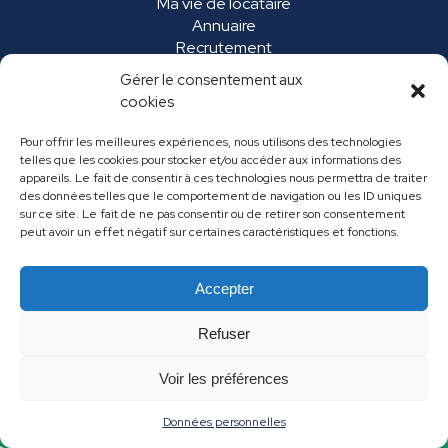
Ma vie de locataire
Annuaire
Recrutement
Marchés publics
Gérer le consentement aux
FAQ
cookies
Pour offrir les meilleures expériences, nous utilisons des technologies
telles que les cookies pour stocker et/ou accéder aux informations des
appareils. Le fait de consentir à ces technologies nous permettra de traiter
des données telles que le comportement de navigation ou les ID uniques
sur ce site. Le fait de ne pas consentir ou de retirer son consentement
peut avoir un effet négatif sur certaines caractéristiques et fonctions.
Accepter
Mentions légales
Données personnelles
Refuser
Contact
Voir les préférences
Données personnelles