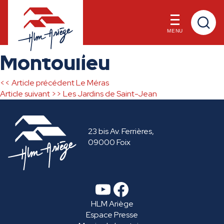
MENU
Skip
Montoulieu
to
content
<< Article précédent
Le Méras
Navigation
Article suivant >>
Les Jardins de Saint-Jean
de
23 bis Av. Ferrières,
l’article
09000 Foix
YouTube
Facebook
HLM Ariège
Espace Presse