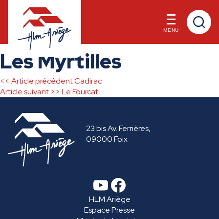
MENU
Skip
Les Myrtilles
to
content
<< Article précédent
Cadirac
Navigation
Article suivant >>
Le Fourcat
de
23 bis Av. Ferrières,
l’article
09000 Foix
YouTube
Facebook
HLM Ariège
Espace Presse