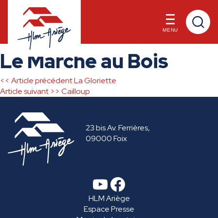
MENU
Skip
Le Marche au Bois
to
content
<< Article précédent
La Gloriette
Navigation
Article suivant >>
Cailloup
de
23 bis Av. Ferrières,
l’article
09000 Foix
YouTube
Facebook
HLM Ariège
Espace Presse