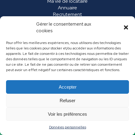
Ma vie de locataire
Annuaire
Recrutement
Marchés publics
Gérer le consentement aux
FAQ
cookies
Pour offrir les meilleures expériences, nous utilisons des technologies
telles que les cookies pour stocker et/ou accéder aux informations des
appareils. Le fait de consentir à ces technologies nous permettra de traiter
des données telles que le comportement de navigation ou les ID uniques
sur ce site. Le fait de ne pas consentir ou de retirer son consentement
peut avoir un effet négatif sur certaines caractéristiques et fonctions.
Accepter
Mentions légales
Données personnelles
Refuser
Contact
Voir les préférences
Données personnelles