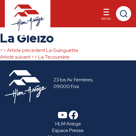
MENU
Skip
La Gleizo
to
content
<< Article précédent
La Guinguette
Navigation
Article suivant >>
La Tecounière
de
23 bis Av. Ferrières,
l’article
09000 Foix
YouTube
Facebook
HLM Ariège
Espace Presse