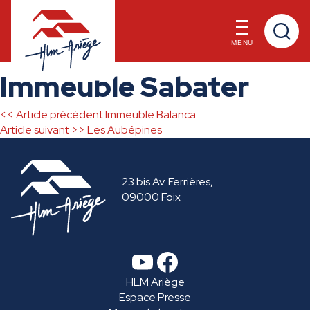
MENU
Skip
Immeuble Sabater
to
content
<< Article précédent
Immeuble Balanca
Navigation
Article suivant >>
Les Aubépines
de
23 bis Av. Ferrières,
l’article
09000 Foix
YouTube
Facebook
HLM Ariège
Espace Presse