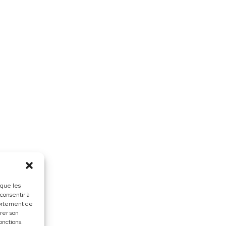
 que les
 consentir à
portement de
irer son
onctions.