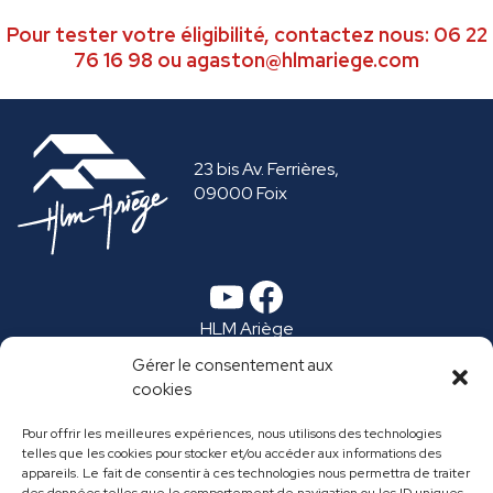
Pour tester votre éligibilité, contactez nous: 06 22
76 16 98 ou agaston@hlmariege.com
23 bis Av. Ferrières,
09000 Foix
YouTube
Facebook
HLM Ariège
Espace Presse
Gérer le consentement aux
Ma vie de locataire
cookies
Annuaire
Recrutement
Pour offrir les meilleures expériences, nous utilisons des technologies
Marchés publics
telles que les cookies pour stocker et/ou accéder aux informations des
FAQ
appareils. Le fait de consentir à ces technologies nous permettra de traiter