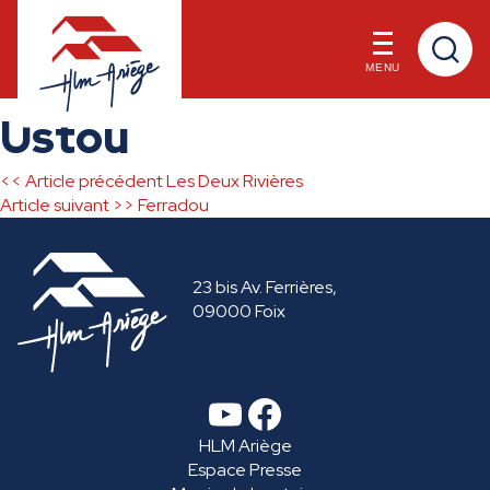
MENU
Skip
Ustou
to
content
<< Article précédent
Les Deux Rivières
Navigation
Article suivant >>
Ferradou
de
23 bis Av. Ferrières,
l’article
09000 Foix
YouTube
Facebook
HLM Ariège
Espace Presse