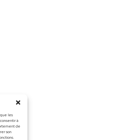
 que les
 consentir à
portement de
irer son
onctions.