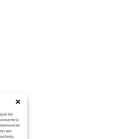
 que les
 consentir à
portement de
irer son
onctions.