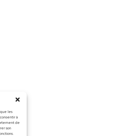
 que les
 consentir à
portement de
irer son
onctions.