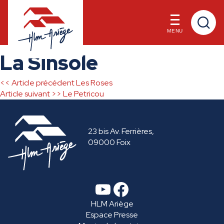
MENU
Skip
La Sinsole
to
content
<< Article précédent
Les Roses
Navigation
Article suivant >>
Le Petricou
de
23 bis Av. Ferrières,
l’article
09000 Foix
YouTube
Facebook
HLM Ariège
Espace Presse