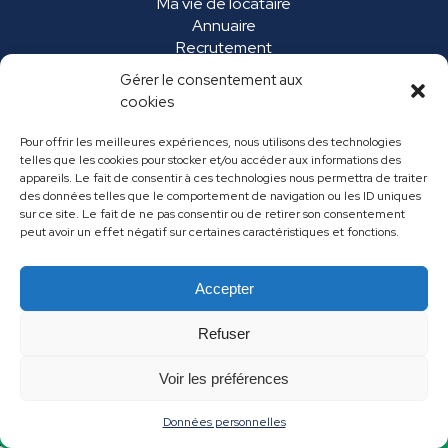
Ma vie de locataire
Annuaire
Recrutement
Marchés publics
Gérer le consentement aux
FAQ
cookies
Pour offrir les meilleures expériences, nous utilisons des technologies
telles que les cookies pour stocker et/ou accéder aux informations des
appareils. Le fait de consentir à ces technologies nous permettra de traiter
des données telles que le comportement de navigation ou les ID uniques
sur ce site. Le fait de ne pas consentir ou de retirer son consentement
peut avoir un effet négatif sur certaines caractéristiques et fonctions.
Accepter
Mentions légales
Données personnelles
Refuser
Contact
Voir les préférences
Données personnelles