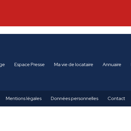
A
ge
Espace Presse
Ma vie de locataire
Annuaire
Mentions légales
Données personnelles
Contact