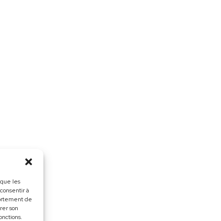
 que les
 consentir à
portement de
irer son
onctions.