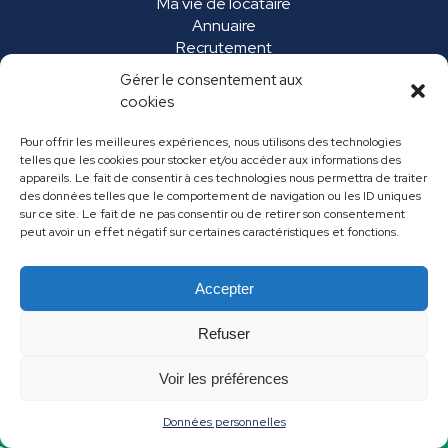
Ma vie de locataire
Annuaire
Recrutement
Marchés publics
Gérer le consentement aux
FAQ
cookies
Pour offrir les meilleures expériences, nous utilisons des technologies
telles que les cookies pour stocker et/ou accéder aux informations des
appareils. Le fait de consentir à ces technologies nous permettra de traiter
des données telles que le comportement de navigation ou les ID uniques
sur ce site. Le fait de ne pas consentir ou de retirer son consentement
peut avoir un effet négatif sur certaines caractéristiques et fonctions.
Accepter
Mentions légales
Données personnelles
Refuser
Contact
Voir les préférences
Données personnelles