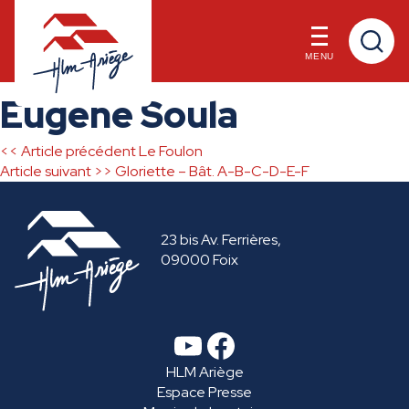
MENU
Skip
Eugène Soula
to
content
<< Article précédent
Le Foulon
Navigation
Article suivant >>
Gloriette – Bât. A-B-C-D-E-F
de
23 bis Av. Ferrières,
l’article
09000 Foix
YouTube
Facebook
HLM Ariège
Espace Presse