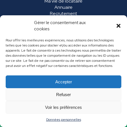
Ma vie de locataire
Annuaire
Recrutement
Marchés publics
Gérer le consentement aux
FAQ
cookies
Pour offrir les meilleures expériences, nous utilisons des technologies
telles que les cookies pour stocker et/ou accéder aux informations des
appareils. Le fait de consentir à ces technologies nous permettra de traiter
des données telles que le comportement de navigation ou les ID uniques
sur ce site. Le fait de ne pas consentir ou de retirer son consentement
peut avoir un effet négatif sur certaines caractéristiques et fonctions.
Accepter
Mentions légales
Données personnelles
Refuser
Contact
Voir les préférences
Données personnelles