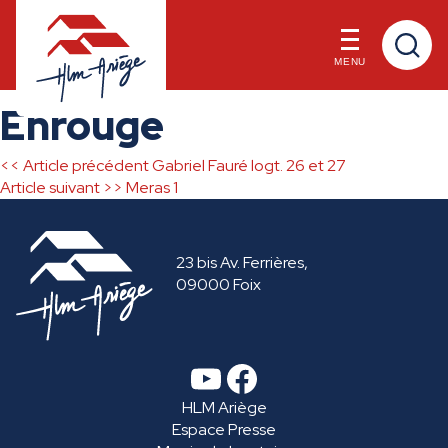
MENU
Skip
Enrouge
to
content
<< Article précédent
Gabriel Fauré logt. 26 et 27
Navigation
Article suivant >>
Meras 1
de
23 bis Av. Ferrières,
l’article
09000 Foix
YouTube
Facebook
HLM Ariège
Espace Presse