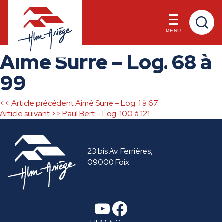
MENU
Skip
Aimé Surre – Log. 68 à
to
content
99
<< Article précédent
Aimé Surre – Log. 1 à 67
Navigation
Article suivant >>
Paul Bert – Log. 100 à 121
de
23 bis Av. Ferrières,
l’article
09000 Foix
YouTube
Facebook